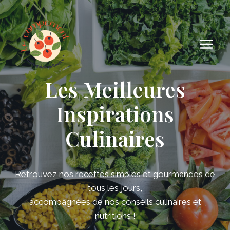
Skip
to
content
Les Meilleures
Inspirations
Culinaires
Retrouvez nos recettes simples et gourmandes de
tous les jours,
accompagnées de nos conseils culinaires et
nutritions !