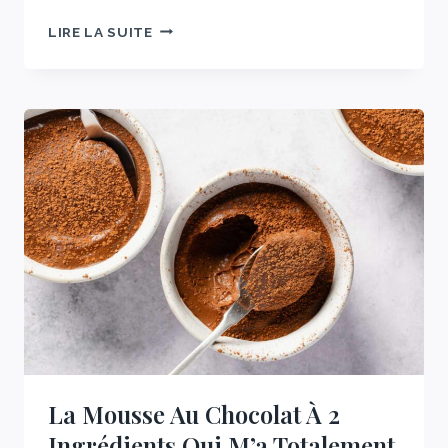
LE
LIRE LA SUITE
GÂTEAU
RÉTRO
QUE
MA
FAMILLE
PRÉPARE
À
CHAQUE
RÉUNION
50
MINUTES
La Mousse Au Chocolat À 2
Ingrédients Qui M’a Totalement