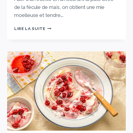
de la fécule de maïs, on obtient une mie
moelleuse et tendre….
LE
LIRE LA SUITE
HAMANTASCHEN
SPÉCIAL
QUE
JE
PRÉPARE
DEPUIS
MON
ENFANCE
45
MIN