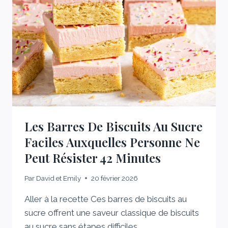
BOL
QUI
ILLUMINE
MON
HIVER
50
MINUTES
Les Barres De Biscuits Au Sucre
Faciles Auxquelles Personne Ne
Peut Résister 42 Minutes
Par
David et Emily
20 février 2026
Aller à la recette Ces barres de biscuits au
sucre offrent une saveur classique de biscuits
au sucre sans étapes difficiles….