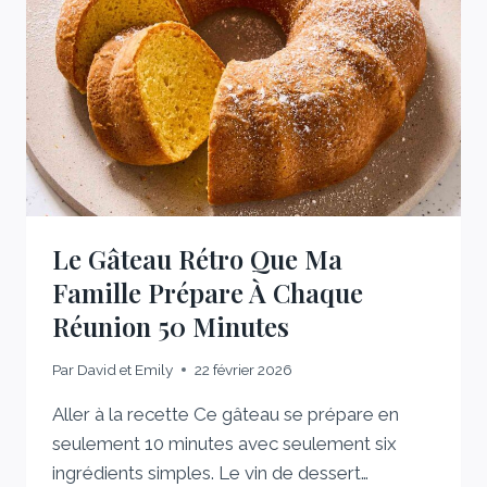
AUSSI
BON
GOÛT
QUE
LES
15
MINUTES
D’UN
RESTAURANT
Le Gâteau Rétro Que Ma
Famille Prépare À Chaque
Réunion 50 Minutes
Par
David et Emily
22 février 2026
Aller à la recette Ce gâteau se prépare en
seulement 10 minutes avec seulement six
ingrédients simples. Le vin de dessert…