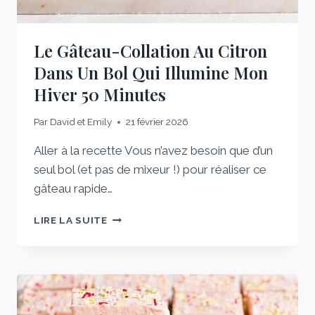
Le Gâteau-Collation Au Citron
Dans Un Bol Qui Illumine Mon
Hiver 50 Minutes
Par
David et Emily
21 février 2026
Aller à la recette Vous n’avez besoin que d’un
seul bol (et pas de mixeur !) pour réaliser ce
gâteau rapide…
LE
LIRE LA SUITE
GÂTEAU-
COLLATION
AU
CITRON
DANS
UN