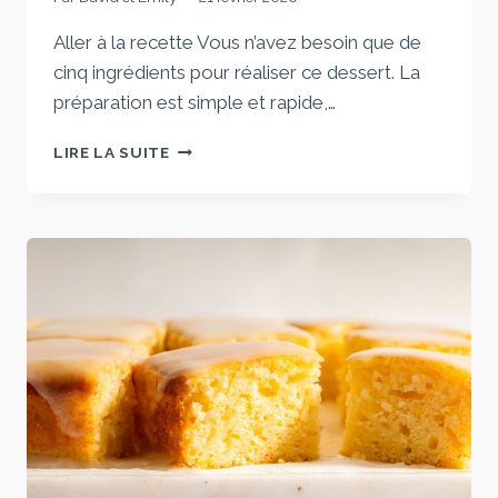
Aller à la recette Vous n’avez besoin que de
cinq ingrédients pour réaliser ce dessert. La
préparation est simple et rapide,…
CE
LIRE LA SUITE
CORDONNIER
AUX
CERISES
À
5
INGRÉDIENTS
EST
PRÉPARÉ
SANS
MÉLANGE
À
GÂTEAU
50
MINUTES