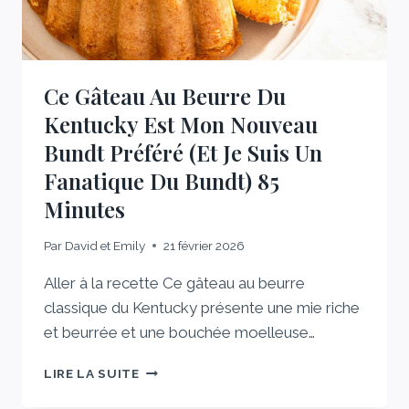
ENFANTS
ME
SUPPLIENT
DE
PRÉPARER
Ce Gâteau Au Beurre Du
Kentucky Est Mon Nouveau
Bundt Préféré (et Je Suis Un
Fanatique Du Bundt) 85
Minutes
Par
David et Emily
21 février 2026
Aller à la recette Ce gâteau au beurre
classique du Kentucky présente une mie riche
et beurrée et une bouchée moelleuse…
CE
LIRE LA SUITE
GÂTEAU
AU