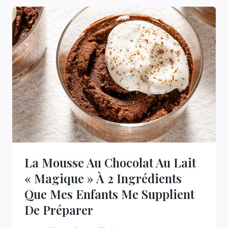
MON
DESSERT
PRÉFÉRÉ
DE
TOUS
LES
TEMPS
60
MINUTES
La Mousse Au Chocolat Au Lait
« Magique » À 2 Ingrédients
Que Mes Enfants Me Supplient
De Préparer