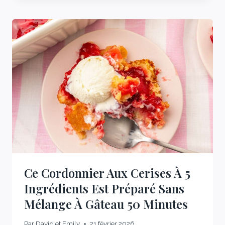
BEURRE
DU
KENTUCKY
EST
MON
NOUVEAU
BUNDT
PRÉFÉRÉ
(ET
JE
SUIS
UN
FANATIQUE
DU
BUNDT)
85
Ce Cordonnier Aux Cerises À 5
MINUTES
Ingrédients Est Préparé Sans
Mélange À Gâteau 50 Minutes
Par
David et Emily
21 février 2026