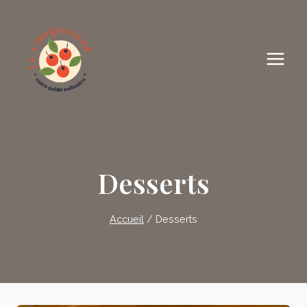
Skip
to
content
Desserts
Accueil
/
Desserts