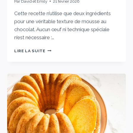
Par
David et Emily
21 février 2026
Cette recette n’utilise que deux ingrédients
pour une véritable texture de mousse au
chocolat. Aucun œuf ni technique spéciale
n’est nécessaire :…
LA
LIRE LA SUITE
MOUSSE
AU
CHOCOLAT
AU
LAIT
«
MAGIQUE
»
À
2
INGRÉDIENTS
QUE
MES