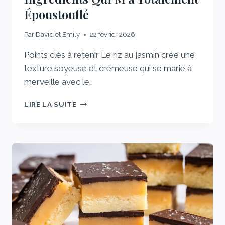
Époustouflé
Par
David et Emily
22 février 2026
Points clés à retenir Le riz au jasmin crée une
texture soyeuse et crémeuse qui se marie à
merveille avec le…
LA
LIRE LA SUITE
MOUSSE
AU
CHOCOLAT
À
2
INGRÉDIENTS
QUI
M’A
TOTALEMENT
ÉPOUSTOUFLÉ