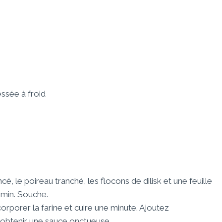
essée à froid
cé, le poireau tranché, les flocons de dilisk et une feuille
5 min. Souche.
corporer la farine et cuire une minute. Ajoutez
 obtenir une sauce onctueuse.