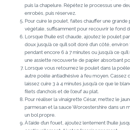
puis la chapelure. Répétez le processus une deu
enrobés, puis réservez.
Pour cuire le poulet, faites chauffer une grande
végétale, suffisamment pour recouvrir le fond d
Lorsque l’huile est chaude, ajoutez le poulet pa
doux jusqu’à ce qu’il soit doré d’un côté, environ
pendant encore 6 à 7 minutes ou jusqu’à ce qu’il 
une assiette recouverte de papier absorbant pour
Lorsque vous retournez le poulet dans la poêle, 
autre poêle antiadhésive à feu moyen. Cassez dé
laissez cuire 3 à 4 minutes jusqu’à ce que le blan
filets d’anchois et de l’œuf au plat.
Pour réaliser la vinaigrette César, mettez le jaun
parmesan et la sauce Worcestershire dans un mi
un bol propre.
À l’aide d’un fouet, ajoutez lentement l’huile ju