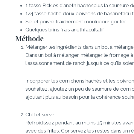
1
tasse
Pickles d'aneth hachés
plus la saumure d
1/4
tasse
haché doux
poivrons de banane
facult
Sel et poivre fraîchement moulu
pour goûter
Quelques brins frais
aneth
facultatif
Méthode
Mélanger les ingrédients dans un bol à mélange
Dans un bol à mélanger, mélanger le fromage à 
l'assaisonnement de ranch jusqu'à ce qu'ils so
Incorporer les cornichons hachés et les poivrons 
souhaitez, ajoutez un peu de saumure de cornic
ajoutant plus au besoin pour la cohérence souha
Chill et servir:
Refroidissez pendant au moins 15 minutes avant de
avec des frites. Conservez les restes dans un ré