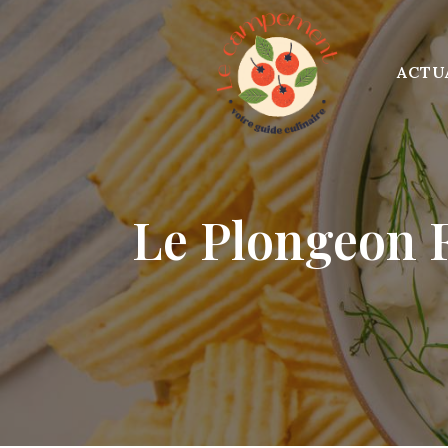
Skip
to
content
ACTU
Le Plongeon F