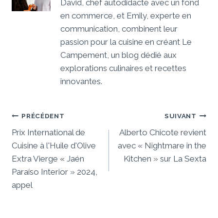
David, chef autodidacte avec un fond
en commerce, et Emily, experte en
communication, combinent leur
passion pour la cuisine en créant Le
Campement, un blog dédié aux
explorations culinaires et recettes
innovantes.
Navigation
PRÉCÉDENT
SUIVANT
De
Prix ​​International de
Alberto Chicote revient
Cuisine à l'Huile d'Olive
avec « Nightmare in the
L’article
Extra Vierge « Jaén
Kitchen » sur La Sexta
Paraíso Interior » 2024,
appel