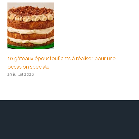
10 gâteaux époustouflants à réaliser pour une
occasion spéciale
29 juillet 2026