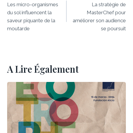
De
Les micro-organismes
La stratégie de
du sol influencent la
MasterChef pour
L’article
saveur piquante de la
améliorer son audience
moutarde
se poursuit
A Lire Également