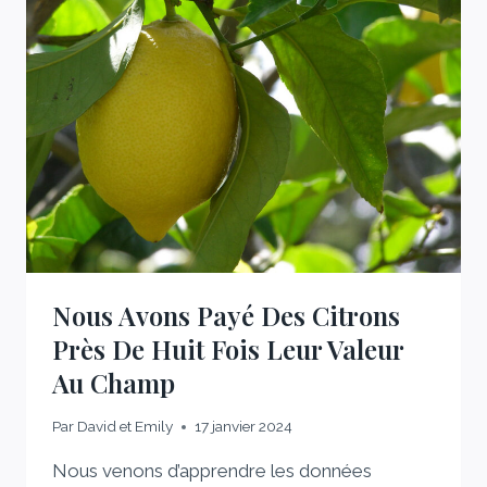
CE
QUE
VOUS
DEVEZ
SAVOIR
Nous Avons Payé Des Citrons
Près De Huit Fois Leur Valeur
Au Champ
Par
David et Emily
17 janvier 2024
Nous venons d’apprendre les données