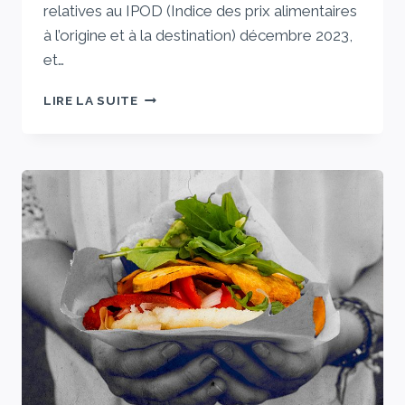
relatives au IPOD (Indice des prix alimentaires
à l’origine et à la destination) décembre 2023,
et…
NOUS
LIRE LA SUITE
AVONS
PAYÉ
DES
CITRONS
PRÈS
DE
HUIT
FOIS
LEUR
VALEUR
AU
CHAMP