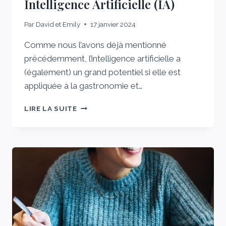
Intelligence Artificielle (IA)
Par
David et Emily
17 janvier 2024
Comme nous l’avons déjà mentionné
précédemment, l’intelligence artificielle a
(également) un grand potentiel si elle est
appliquée à la gastronomie et…
PERFECTA,
LIRE LA SUITE
LE
PREMIER
APPAREIL
DE
CUISSON
HIGH-
TECH
GÉRÉ
PAR
INTELLIGENCE
ARTIFICIELLE