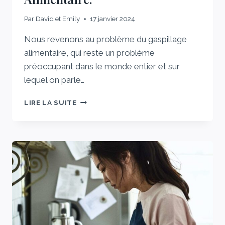
Par
David et Emily
17 janvier 2024
Nous revenons au problème du gaspillage
alimentaire, qui reste un problème
préoccupant dans le monde entier et sur
lequel on parle…
LA
LIRE LA SUITE
FORMATION
DES
EMPLOYÉS
DU
SECTEUR
HÔTELIER
EST
ESSENTIELLE
POUR
PROMOUVOIR
LA