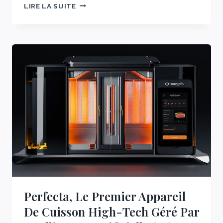
TOUT
LIRE LA SUITE
CE
QUE
VOUS
DEVEZ
SAVOIR
SUR
LES
RÉGIMES
À
BASE
DE
PLANTES
Perfecta, Le Premier Appareil
De Cuisson High-Tech Géré Par