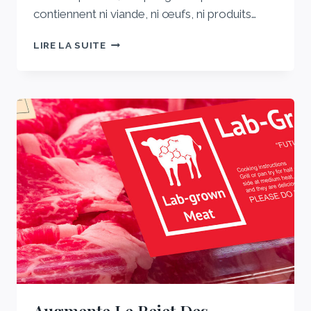
contiennent ni viande, ni œufs, ni produits…
UN
LIRE LA SUITE
RÉGIME
VÉGÉTALIEN
PEUT-
IL
VOUS
AIDER
À
PERDRE
DU
POIDS
?
Augmente Le Rejet Des