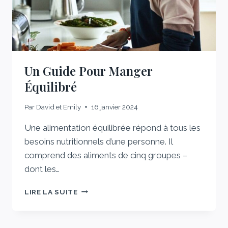
DURABILITÉ
ET
RÉDUIRE
LE
GASPILLAGE
ALIMENTAIRE.
Un Guide Pour Manger
Équilibré
Par
David et Emily
16 janvier 2024
Une alimentation équilibrée répond à tous les
besoins nutritionnels d’une personne. Il
comprend des aliments de cinq groupes –
dont les…
UN
LIRE LA SUITE
GUIDE
POUR
MANGER