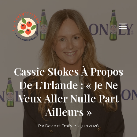
Skip
to
content
Cassie Stokes À Propos
De L’Irlande : « Je Ne
Veux Aller Nulle Part
Ailleurs »
Par
David et Emily
2 juin 2026