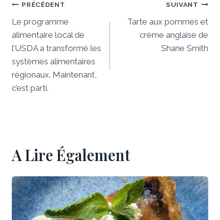
Navigation
PRÉCÉDENT
SUIVANT
De
Le programme
Tarte aux pommes et
alimentaire local de
crème anglaise de
L’article
l’USDA a transformé les
Shane Smith
systèmes alimentaires
régionaux. Maintenant,
c’est parti.
A Lire Également