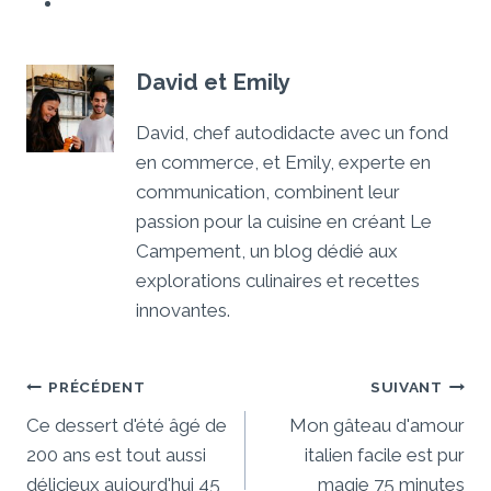
David et Emily
David, chef autodidacte avec un fond
en commerce, et Emily, experte en
communication, combinent leur
passion pour la cuisine en créant Le
Campement, un blog dédié aux
explorations culinaires et recettes
innovantes.
Navigation
PRÉCÉDENT
SUIVANT
De
Ce dessert d'été âgé de
Mon gâteau d'amour
200 ans est tout aussi
italien facile est pur
L’article
délicieux aujourd'hui 45
magie 75 minutes