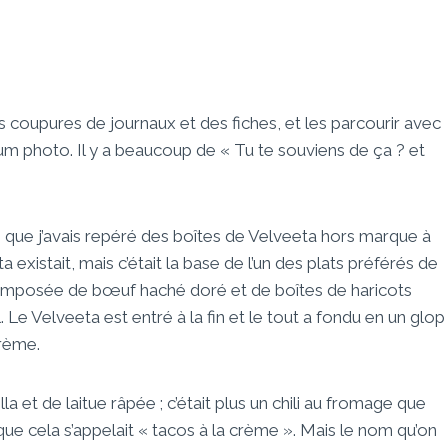
 coupures de journaux et des fiches, et les parcourir avec
bum photo. Il y a beaucoup de « Tu te souviens de ça ? et
e que j’avais repéré des boîtes de Velveeta hors marque à
a existait, mais c’était la base de l’un des plats préférés de
 composée de bœuf haché doré et de boîtes de haricots
e Velveeta est entré à la fin et le tout a fondu en un glop
crème.
la et de laitue râpée ; c’était plus un chili au fromage que
que cela s’appelait « tacos à la crème ». Mais le nom qu’on