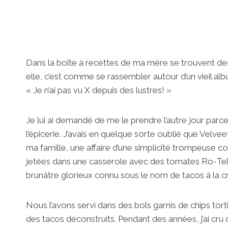
Dans la boîte à recettes de ma mère se trouvent des
elle, c’est comme se rassembler autour d’un vieil al
« Je n’ai pas vu X depuis des lustres! »
Je lui ai demandé de me le prendre l’autre jour parc
l’épicerie. J’avais en quelque sorte oublié que Velveet
ma famille, une affaire d’une simplicité trompeuse
jetées dans une casserole avec des tomates Ro-Tel. L
brunâtre glorieux connu sous le nom de tacos à la 
Nous l’avons servi dans des bols garnis de chips tortil
des tacos déconstruits. Pendant des années, j’ai cru 