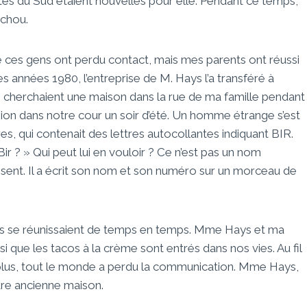
es du Sud étaient nouvelles pour elle. Pendant ce temps,
 chou.
e ces gens ont perdu contact, mais mes parents ont réussi
 années 1980, l’entreprise de M. Hays l’a transféré à
Ils cherchaient une maison dans la rue de ma famille pendant
ision dans notre cour un soir d’été. Un homme étrange s’est
s, qui contenait des lettres autocollantes indiquant BIR.
r ? » Qui peut lui en vouloir ? Ce n’est pas un nom
absent. Il a écrit son nom et son numéro sur un morceau de
les se réunissaient de temps en temps. Mme Hays et ma
i que les tacos à la crème sont entrés dans nos vies. Au fil
plus, tout le monde a perdu la communication. Mme Hays,
tre ancienne maison.