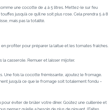
omme une cocotte de 4 à 5 litres. Mettez-le sur feu
ouffes jusqu’à ce qu’il ne soit plus rose. Cela prendra 5 à 8
sse, mais pas la totalité.
en profiter pour préparer la laitue et les tomates fraîches.
 la casserole. Remuer et laisser mijoter.
 Une fois la cocotte frémissante, ajoutez le fromage.
nt jusqu’à ce que le fromage soit totalement fondu –
 pour éviter de brûler votre dîner. Goûtez une cuillerée et
vous pensez qu’elle a besoin de plus de piquant. (Faites