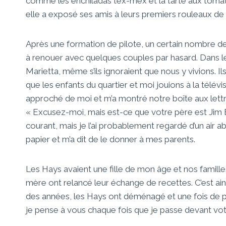
comme les enchiladas tex-mex et la tarte aux tomat
elle a exposé ses amis à leurs premiers rouleaux de
Après une formation de pilote, un certain nombre d
à renouer avec quelques couples par hasard. Dans les
Marietta, même s’ils ignoraient que nous y vivions. 
que les enfants du quartier et moi jouions à la télév
approché de moi et m’a montré notre boîte aux lettre
« Excusez-moi, mais est-ce que votre père est Jim Bi
courant, mais je l’ai probablement regardé d’un air 
papier et m’a dit de le donner à mes parents.
Les Hays avaient une fille de mon âge et nos famil
mère ont relancé leur échange de recettes. C’est ains
des années, les Hays ont déménagé et une fois de 
je pense à vous chaque fois que je passe devant vo