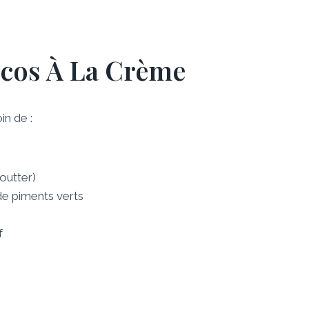
cos À La Crème
in de :
goutter)
de piments verts
f