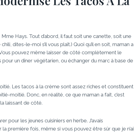
dernisé Les Tacos À La
Mme Hays. Tout d’abord, il faut soit une canette, soit une
hili, dites-le-moi s’il vous plaît.) Quoi qu’il en soit, maman a
lui. Vous pouvez même laisser de côté complètement le
 pour un dîner végétarien, ou échanger du marc à base de
é. Les tacos à la crème sont assez riches et constituent
tié-moitié. Donc, en réalité, ce que maman a fait, c’est
la laissant de côté.
rer pour les jeunes cuisiniers en herbe. J’avais
r la première fois, même si vous pouvez être sûr que je n’ai