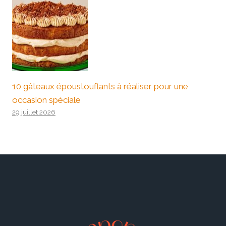
10 gâteaux époustouflants à réaliser pour une
occasion spéciale
29 juillet 2026