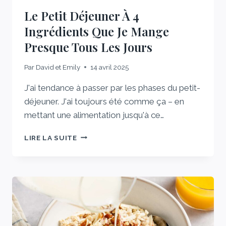
Le Petit Déjeuner À 4
Ingrédients Que Je Mange
Presque Tous Les Jours
Par
David et Emily
14 avril 2025
J'ai tendance à passer par les phases du petit-
déjeuner. J'ai toujours été comme ça – en
mettant une alimentation jusqu'à ce…
LE
LIRE LA SUITE
PETIT
DÉJEUNER
À
4
INGRÉDIENTS
QUE
JE
MANGE