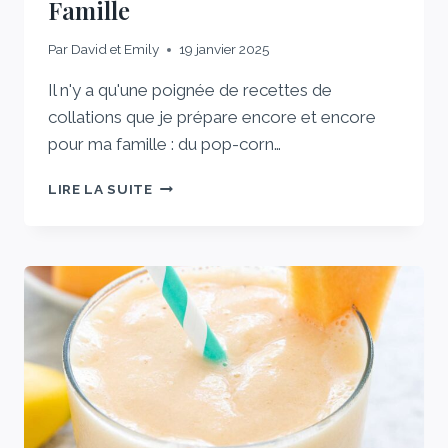
Famille
Par
David et Emily
19 janvier 2025
Il n'y a qu'une poignée de recettes de
collations que je prépare encore et encore
pour ma famille : du pop-corn…
LES
LIRE LA SUITE
BOULES
D'ÉNERGIE
À
5
INGRÉDIENTS
QUE
JE
PRÉPARE
CHAQUE
SEMAINE
POUR
MA