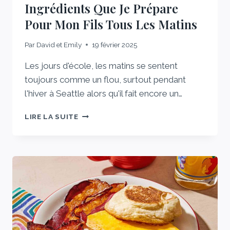
Ingrédients Que Je Prépare
Pour Mon Fils Tous Les Matins
Par
David et Emily
19 février 2025
Les jours d'école, les matins se sentent
toujours comme un flou, surtout pendant
l'hiver à Seattle alors qu'il fait encore un…
LE
LIRE LA SUITE
PETIT-
DÉJEUNER
À
4
INGRÉDIENTS
QUE
JE
PRÉPARE
POUR
MON