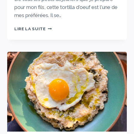
pour mon fils, cette tortilla d'oeuf est l'une de
mes préférées. Il se…
LE
LIRE LA SUITE
PETIT-
DÉJEUNER
À
2
INGRÉDIENTS
QUE
JE
PRÉPARE
POUR
MON
ENFANT
CHAQUE
MATIN