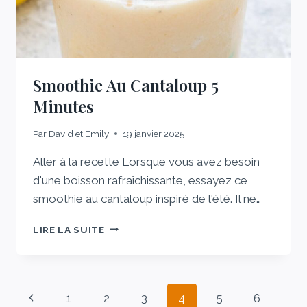
FAMILLE
Smoothie Au Cantaloup 5
Minutes
Par
David et Emily
19 janvier 2025
Aller à la recette Lorsque vous avez besoin
d'une boisson rafraîchissante, essayez ce
smoothie au cantaloup inspiré de l'été. Il ne…
SMOOTHIE
LIRE LA SUITE
AU
CANTALOUP
5
MINUTES
Page
Previous
1
2
3
4
5
6