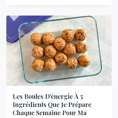
PRÉFÉRÉE
DE
FAIRE
BEAUCOUP
D’ŒUFS
EST
AUSSI
LA
PLUS
SIMPLE
30
MINUTES
Les Boules D'énergie À 5
Ingrédients Que Je Prépare
Chaque Semaine Pour Ma