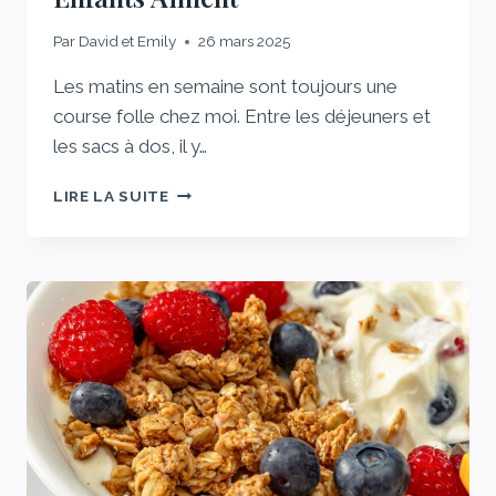
Par
David et Emily
26 mars 2025
Les matins en semaine sont toujours une
course folle chez moi. Entre les déjeuners et
les sacs à dos, il y…
LE
LIRE LA SUITE
PETIT-
DÉJEUNER
À
MARÉCHAGE
À
3
INSTRUCTIONS
QUE
MES
ENFANTS
AIMENT