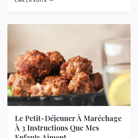
LIRE LA SUITE
PETIT
DÉJEUNER
À
4
INGRÉDIENTS
QUE
JE
PRÉPARE
CHAQUE
SEMAINE
Le Petit-Déjeuner À Maréchage
À 3 Instructions Que Mes
Enfants Aiment