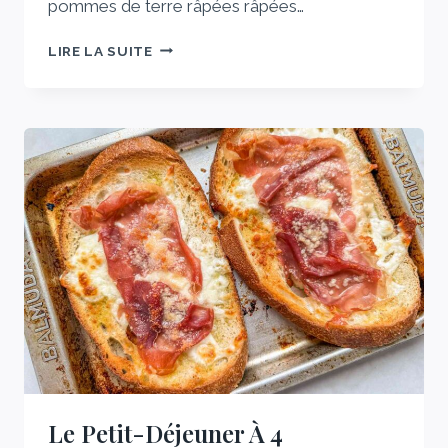
pommes de terre râpées râpées…
TRANSFORMEZ
LIRE LA SUITE
VOTRE
PURÉE
DE
POMMES
DE
TERRE
EN
BOXTY
IRLANDAIS
35
MINUTES
Le Petit-Déjeuner À 4