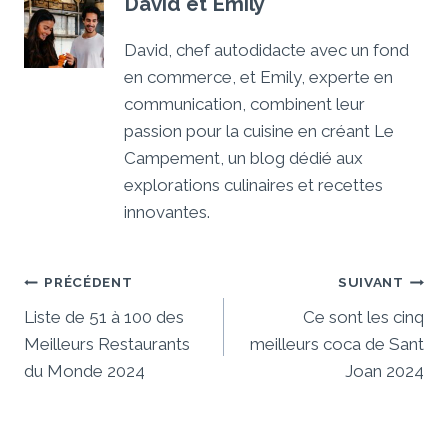
David et Emily
David, chef autodidacte avec un fond
en commerce, et Emily, experte en
communication, combinent leur
passion pour la cuisine en créant Le
Campement, un blog dédié aux
explorations culinaires et recettes
innovantes.
Navigation
PRÉCÉDENT
SUIVANT
De
Liste de 51 à 100 des
Ce sont les cinq
Meilleurs Restaurants
meilleurs coca de Sant
L’article
du Monde 2024
Joan 2024