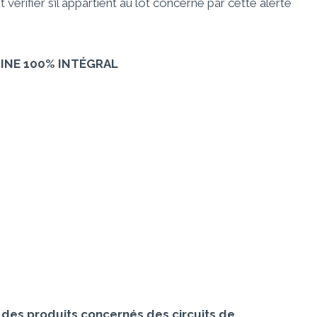
vérifier s’il appartient au lot concerné par cette alerte
RINE 100% INTÉGRAL
t des produits concernés des circuits de