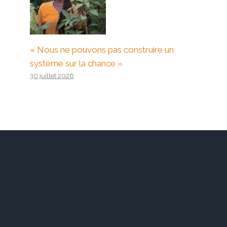
« Nous ne pouvons pas construire un
système sur la chance »
30 juillet 2026