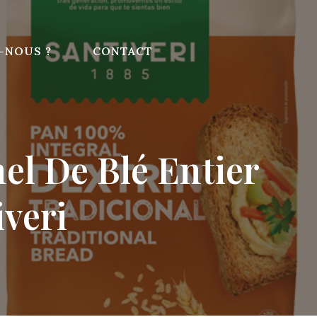
-NOUS ?
CONTACT
nel De Blé Entier
iveri