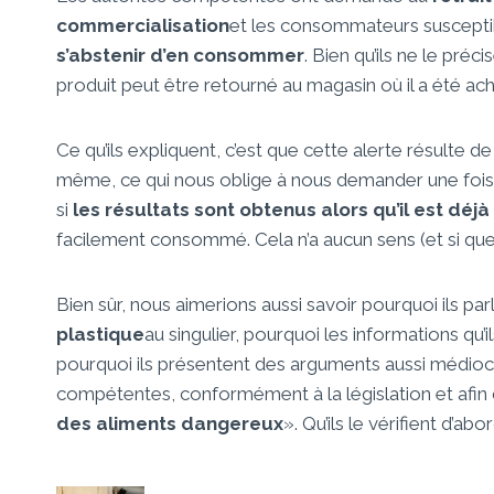
commercialisation
et les consommateurs susceptib
s’abstenir d’en consommer
. Bien qu’ils ne le pré
produit peut être retourné au magasin où il a été ac
Ce qu’ils expliquent, c’est que cette alerte résulte de
même, ce qui nous oblige à nous demander une fois 
si
les résultats sont obtenus alors qu’il est déj
facilement consommé. Cela n’a aucun sens (et si quelq
Bien sûr, nous aimerions aussi savoir pourquoi ils pa
plastique
au singulier, pourquoi les informations qu’
pourquoi ils présentent des arguments aussi médioc
compétentes, conformément à la législation et afin
des aliments dangereux
». Qu’ils le vérifient d’abo