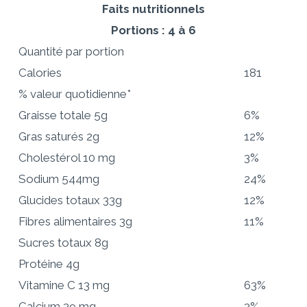
Faits nutritionnels
Portions : 4 à 6
Quantité par portion
Calories
181
% valeur quotidienne*
Graisse totale
5g
6%
Gras saturés 2g
12%
Cholestérol
10 mg
3%
Sodium
544mg
24%
Glucides totaux
33g
12%
Fibres alimentaires 3g
11%
Sucres totaux 8g
Protéine
4g
Vitamine C 13 mg
63%
Calcium 39 mg
3%