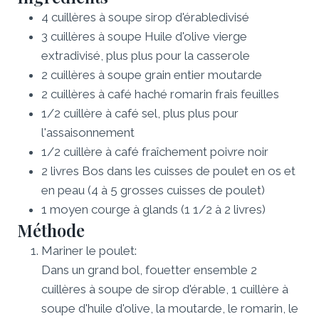
4
cuillères à soupe
sirop d'érable
divisé
3
cuillères à soupe
Huile d'olive vierge
extra
divisé, plus plus pour la casserole
2
cuillères à soupe
grain entier
moutarde
2
cuillères à café
haché
romarin frais
feuilles
1/2
cuillère à café
sel,
plus plus pour
l'assaisonnement
1/2
cuillère à café
fraîchement
poivre noir
2
livres
Bos dans les cuisses de poulet en os et
en peau
(4 à 5 grosses cuisses de poulet)
1
moyen
courge à glands
(1 1/2 à 2 livres)
Méthode
Mariner le poulet:
Dans un grand bol, fouetter ensemble 2
cuillères à soupe de sirop d'érable, 1 cuillère à
soupe d'huile d'olive, la moutarde, le romarin, le