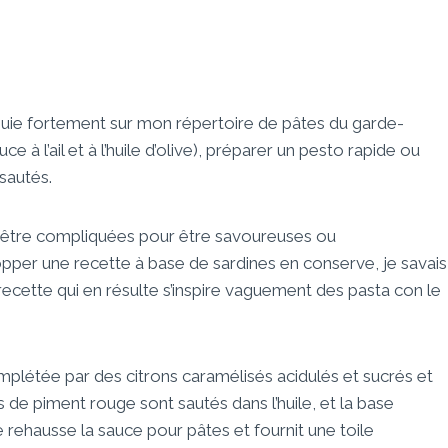
appuie fortement sur mon répertoire de pâtes du garde-
e à l’ail et à l’huile d’olive), préparer un pesto rapide ou
sautés.
d’être compliquées pour être savoureuses ou
lopper une recette à base de sardines en conserve, je savais
recette qui en résulte s’inspire vaguement des pasta con le
mplétée par des citrons caramélisés acidulés et sucrés et
s de piment rouge sont sautés dans l’huile, et la base
le rehausse la sauce pour pâtes et fournit une toile