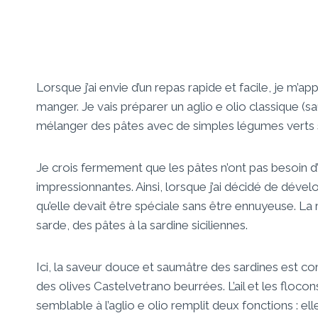
Lorsque j’ai envie d’un repas rapide et facile, je m’
manger. Je vais préparer un aglio e olio classique (sauc
mélanger des pâtes avec de simples légumes verts 
Je crois fermement que les pâtes n’ont pas besoin 
impressionnantes. Ainsi, lorsque j’ai décidé de déve
qu’elle devait être spéciale sans être ennuyeuse. La 
sarde, des pâtes à la sardine siciliennes.
Ici, la saveur douce et saumâtre des sardines est co
des olives Castelvetrano beurrées. L’ail et les flocon
semblable à l’aglio e olio remplit deux fonctions : el