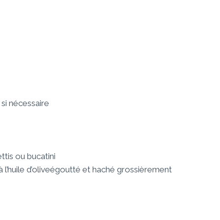
 si nécessaire
ttis ou
bucatini
 l’huile d’olive
égoutté et haché grossièrement