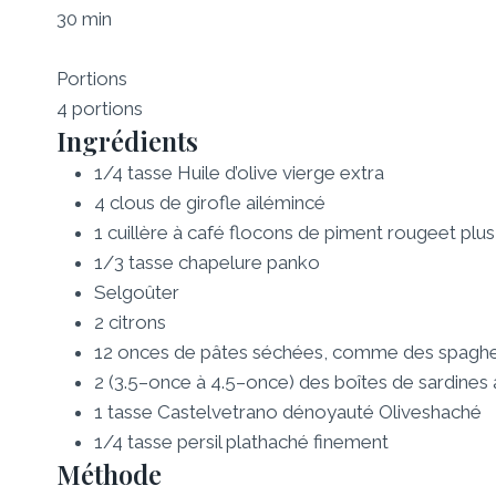
30 min
Portions
4 portions
Ingrédients
1/4
tasse
Huile d’olive vierge extra
4
clous de girofle
ail
émincé
1
cuillère à café
flocons de piment rouge
et plus
1/3
tasse
chapelure panko
Sel
goûter
2
citrons
12
onces
de pâtes séchées, comme des spaghe
2
(
3.5
–
once
à
4.5
–
once
) des boîtes de
sardines à
1
tasse
Castelvetrano dénoyauté
Olives
haché
1/4
tasse
persil plat
haché finement
Méthode