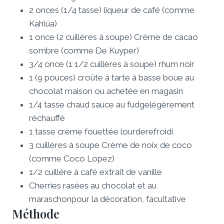
2
onces
(
1/4
tasse
)
liqueur de café
(comme
Kahlúa)
1
once
(
2
cuillères à soupe
)
Crème de cacao
sombre (comme De Kuyper)
3/4
once
(
1 1/2
cuillères à soupe
)
rhum noir
1
(9 pouces)
croûte à tarte à basse boue au
chocolat maison ou achetée en magasin
1/4
tasse
chaud
sauce au fudge
légèrement
réchauffé
1
tasse
crème fouettée lourde
refroidi
3
cuillères à soupe
Crème de noix de coco
(comme Coco Lopez)
1/2
cuillère à café
extrait de vanille
Cherries rasées au chocolat et au
maraschon
pour la décoration, facultative
Méthode