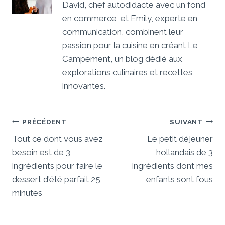
David, chef autodidacte avec un fond
en commerce, et Emily, experte en
communication, combinent leur
passion pour la cuisine en créant Le
Campement, un blog dédié aux
explorations culinaires et recettes
innovantes.
Navigation
PRÉCÉDENT
SUIVANT
De
Tout ce dont vous avez
Le petit déjeuner
besoin est de 3
hollandais de 3
L’article
ingrédients pour faire le
ingrédients dont mes
dessert d'été parfait 25
enfants sont fous
minutes